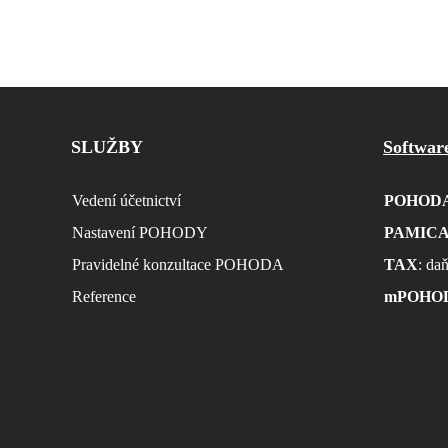
SLUŽBY
Softwa
Vedení účetnictví
POHOD
Nastavení POHODY
PAMIC
Pravidelné konzultace POHODA
TAX
: da
Reference
mPOHO