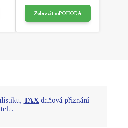
Zobrazit mPOHODA
listiku,
TAX
daňová přiznání
tele.