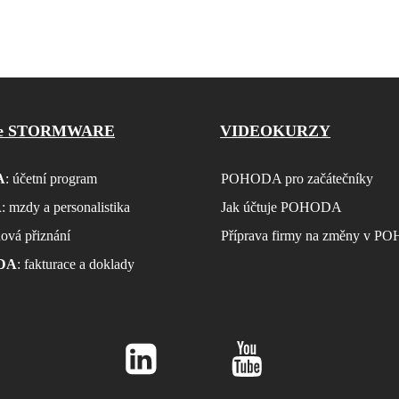
re STORMWARE
VIDEOKURZY
A
: účetní program
POHODA pro začátečníky
A
: mzdy a personalistika
Jak účtuje POHODA
ňová přiznání
Příprava firmy na změny v 
DA
: fakturace a doklady