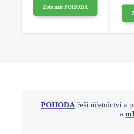
Zobrazit POHODA
POHODA
řeší účetnictví a 
a
m