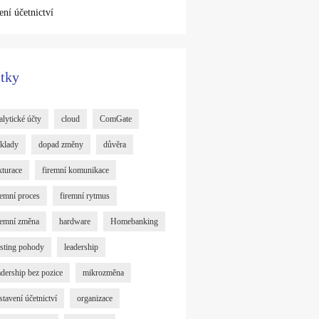
ení účetnictví
ítky
alytické účty
cloud
ComGate
klady
dopad změny
důvěra
kturace
firemní komunikace
remní proces
firemní rytmus
remní změna
hardware
Homebanking
sting pohody
leadership
adership bez pozice
mikrozměna
stavení účetnictví
organizace