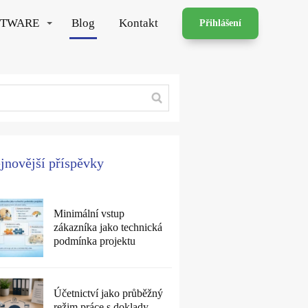
FTWARE
Blog
Kontakt
Přihlášení
jnovější příspěvky
Minimální vstup
zákazníka jako technická
podmínka projektu
Účetnictví jako průběžný
režim práce s doklady,