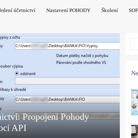
edení účetnictví
Nastavení POHODY
Školení
SO
Ne
ictví: Propojení Pohody
ocí API