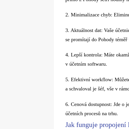
2.​ Minimalizace chyb: Eliminu
3.​ Aktuálnost dat: Vaše účetn
se promítají do Pohody téměř 
4.​ Lepší kontrola: Máte okamž
v účetním softwaru.
5.​ Efektivní workflow: Můžete
a schvaloval je šéf, vše v rám
6.​ Cenová dostupnost: Jde o j
účetních procesů na trhu.
Jak funguje propojení