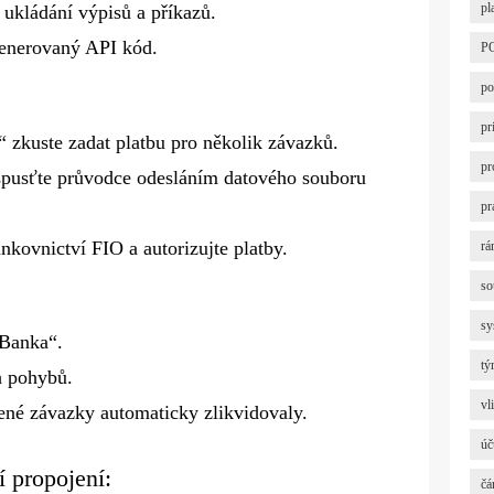
pl
 ukládání výpisů a příkazů.
generovaný API kód.
P
po
pr
 zkuste zadat platbu pro několik závazků.
pr
spusťte průvodce odesláním datového souboru
pr
nkovnictví FIO a autorizujte platby.
rá
so
sy
„Banka“.
tý
h pohybů.
vl
cené závazky automaticky zlikvidovaly.
úč
í propojení:
čá