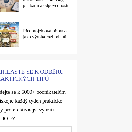
platbami a odpovědností
Předprojektová příprava
jako výroba rozhodnutí
ŘIHLASTE SE K ODBĚRU
RAKTICKÝCH TIPŮ
idejte se k 5000+ podnikatelům
získejte každý týden praktické
y pro efektivnější využití
OHODY.