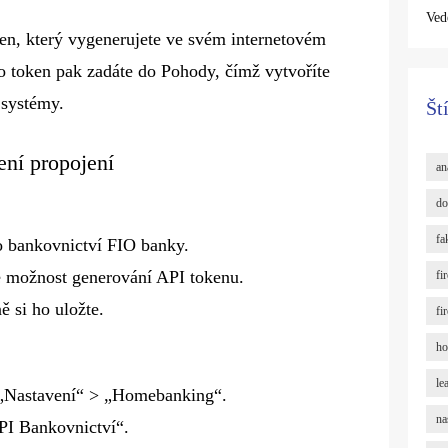
Ved
en, který vygenerujete ve svém internetovém
o token pak zadáte do Pohody, čímž vytvoříte
 systémy.
Št
ní propojení
an
do
fa
ho bankovnictví FIO banky.
te možnost generování API tokenu.
fi
ě si ho uložte.
fi
ho
le
 „Nastavení“ > „Homebanking“.
na
PI Bankovnictví“.