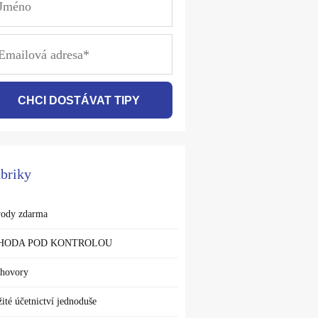
CHCI DOSTÁVAT TIPY
briky
ody zdarma
HODA POD KONTROLOU
hovory
žité účetnictví jednoduše