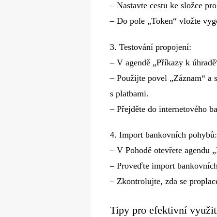
– Nastavte cestu ke složce pro
– Do pole „Token“ vložte vy
3.​ Testování propojení:
– V agendě „Příkazy k úhradě“
– Použijte povel „Záznam“ a 
s platbami.
– Přejděte do internetového ba
4.​ Import bankovních pohybů:
– V Pohodě otevřete agendu 
– Proveďte import bankovníc
– Zkontrolujte, zda se propla
Tipy pro efektivní využit