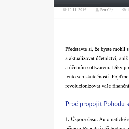
12.11. 2016
Petr Čáp
Představte si, že byste mohli s
a aktualizovat účetnictví, ani
a účetním softwarem. Díky p
tento sen skutečností. Pojďme 
revolucionizovat vaše finanční
Proč propojit Pohodu 
1.​ Úspora času: Automatické 
přímo z Pohody šetří hodiny 