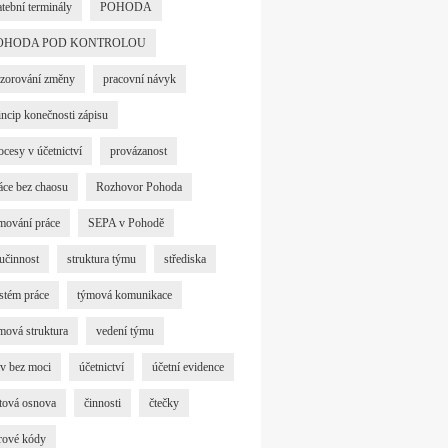
atební terminály
POHODA
OHODA POD KONTROLOU
zorování změny
pracovní návyk
incip konečnosti zápisu
ocesy v účetnictví
provázanost
áce bez chaosu
Rozhovor Pohoda
mování práce
SEPA v Pohodě
učinnost
struktura týmu
střediska
stém práce
týmová komunikace
mová struktura
vedení týmu
iv bez moci
účetnictví
účetní evidence
tová osnova
činnosti
čtečky
rové kódy