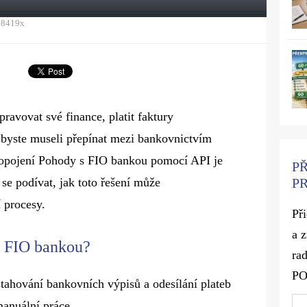
18419x
pravovat své finance, platit faktury
ž byste museli přepínat mezi bankovnictvím
ropojení Pohody s FIO bankou pomocí API je
P
P
se podívat, jak toto řešení může
 procesy.
Př
a 
s FIO bankou?
rad
P
stahování bankovních výpisů a odesílání plateb
manuální práce.