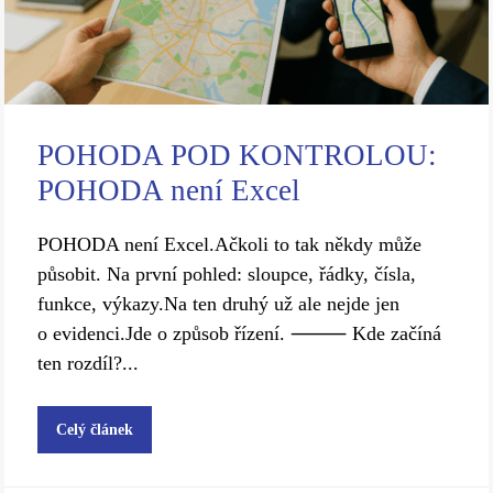
POHODA POD KONTROLOU:
POHODA není Excel
POHODA není Excel.Ačkoli to tak někdy může
působit. Na první pohled: sloupce, řádky, čísla,
funkce, výkazy.Na ten druhý už ale nejde jen
o evidenci.Jde o způsob řízení. ⸻ Kde začíná
ten rozdíl?...
Celý článek