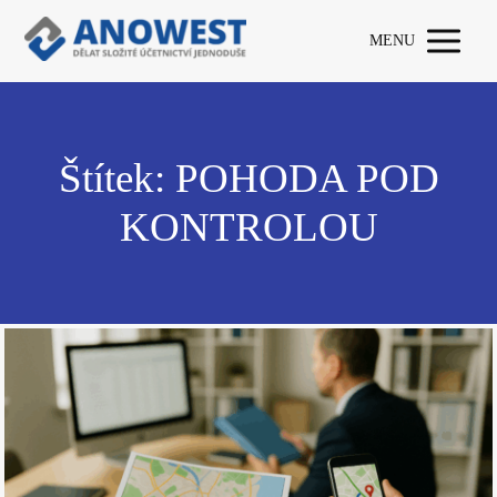
MENU
Štítek: POHODA POD
KONTROLOU