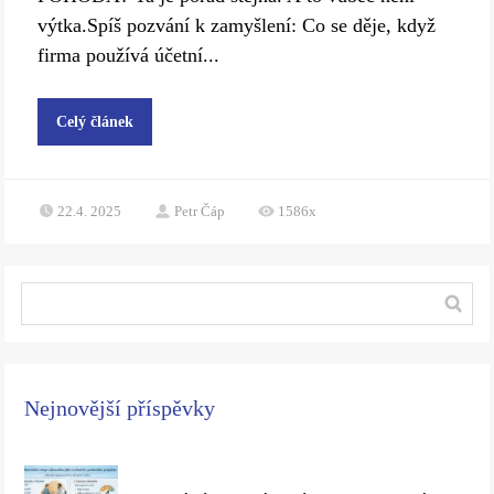
výtka.Spíš pozvání k zamyšlení: Co se děje, když
firma používá účetní...
Celý článek
22.4. 2025
Petr Čáp
1586x
Nejnovější příspěvky