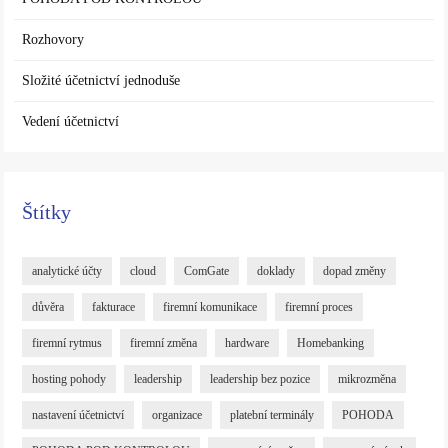
Rozhovory
Složité účetnictví jednoduše
Vedení účetnictví
Štítky
analytické účty
cloud
ComGate
doklady
dopad změny
důvěra
fakturace
firemní komunikace
firemní proces
firemní rytmus
firemní změna
hardware
Homebanking
hosting pohody
leadership
leadership bez pozice
mikrozměna
nastavení účetnictví
organizace
platební terminály
POHODA