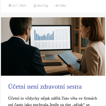
22.7. 2025
Petr Čáp
546x
Účetní není zdravotní sestra
Účetní to vždycky nějak udělá.Tato věta ve firmách
zní často jako pochvala.Jenže za tím „nějak“ se