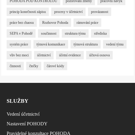
POHODA POD KONTROLOU
pozorování změny
pracovní návyk
princip konečnosti zápisu
procesy v účetnictví
provázanost
práce bez chaosu
Rozhovor Pohoda
rámování práce
SEPA v Pohodě
součinnost
struktura týmu
střediska
systém práce
týmová komunikace
týmová struktura
vedení týmu
vliv bez moci
účetnictví
účetní evidence
účtová osnova
činnosti
čtečky
čárové kódy
SLUŽBY
Vedení účetnictví
Nastavení POHODY
Pravidelné konzultace POHODA