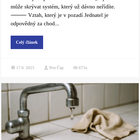
může skrývat systém, který už dávno neřídíte.
⸻ Vztah, který je v pozadí Jednatel je
odpovědný za chod...
Celý článek
17.6. 2025
Petr Čáp
673x