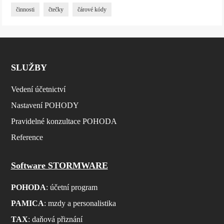
činnosti
čtečky
čárové kódy
SLUŽBY
Vedení účetnictví
Nastavení POHODY
Pravidelné konzultace POHODA
Reference
Software STORMWARE
POHODA
: účetní program
PAMICA
: mzdy a personalistika
TAX
: daňová přiznání