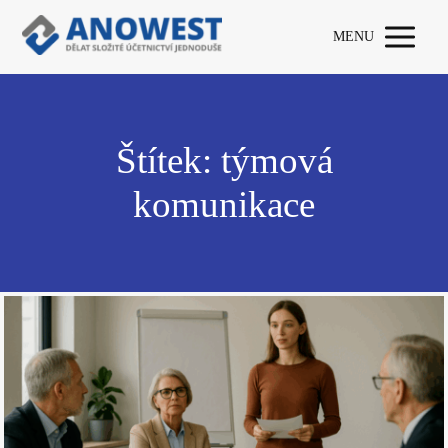
MENU
Štítek: týmová
komunikace