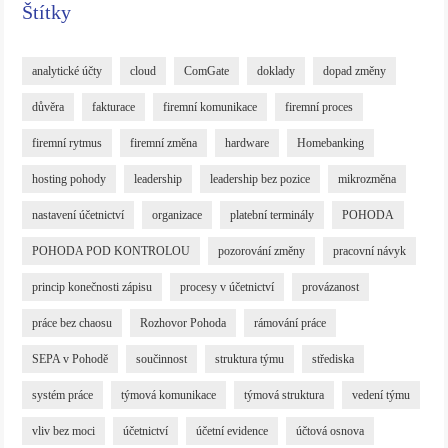
Štítky
analytické účty
cloud
ComGate
doklady
dopad změny
důvěra
fakturace
firemní komunikace
firemní proces
firemní rytmus
firemní změna
hardware
Homebanking
hosting pohody
leadership
leadership bez pozice
mikrozměna
nastavení účetnictví
organizace
platební terminály
POHODA
POHODA POD KONTROLOU
pozorování změny
pracovní návyk
princip konečnosti zápisu
procesy v účetnictví
provázanost
práce bez chaosu
Rozhovor Pohoda
rámování práce
SEPA v Pohodě
součinnost
struktura týmu
střediska
systém práce
týmová komunikace
týmová struktura
vedení týmu
vliv bez moci
účetnictví
účetní evidence
účtová osnova