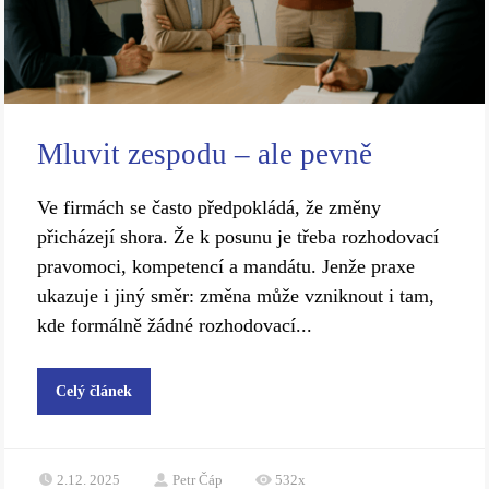
Mluvit zespodu – ale pevně
Ve firmách se často předpokládá, že změny
přicházejí shora. Že k posunu je třeba rozhodovací
pravomoci, kompetencí a mandátu. Jenže praxe
ukazuje i jiný směr: změna může vzniknout i tam,
kde formálně žádné rozhodovací...
Celý článek
2.12. 2025
Petr Čáp
532x