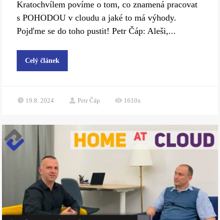
Kratochvílem povíme o tom, co znamená pracovat
s POHODOU v cloudu a jaké to má výhody.
Pojďme se do toho pustit! Petr Čáp: Aleši,...
Celý článek
19.8. 2024
Petr Čáp
1610x