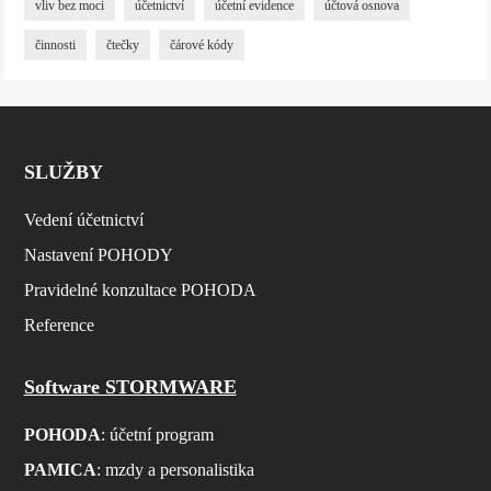
vliv bez moci
účetnictví
účetní evidence
účtová osnova
činnosti
čtečky
čárové kódy
SLUŽBY
Vedení účetnictví
Nastavení POHODY
Pravidelné konzultace POHODA
Reference
Software STORMWARE
POHODA
: účetní program
PAMICA
: mzdy a personalistika