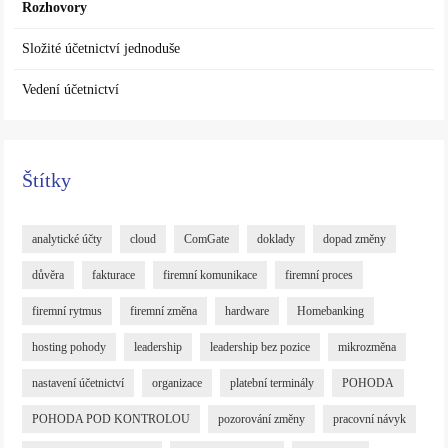
Rozhovory
Složité účetnictví jednoduše
Vedení účetnictví
Štítky
analytické účty
cloud
ComGate
doklady
dopad změny
důvěra
fakturace
firemní komunikace
firemní proces
firemní rytmus
firemní změna
hardware
Homebanking
hosting pohody
leadership
leadership bez pozice
mikrozměna
nastavení účetnictví
organizace
platební terminály
POHODA
POHODA POD KONTROLOU
pozorování změny
pracovní návyk