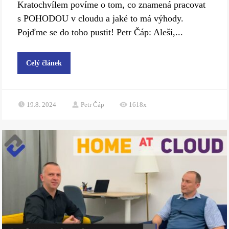
Kratochvílem povíme o tom, co znamená pracovat
s POHODOU v cloudu a jaké to má výhody.
Pojďme se do toho pustit! Petr Čáp: Aleši,...
Celý článek
19.8. 2024
Petr Čáp
1618x