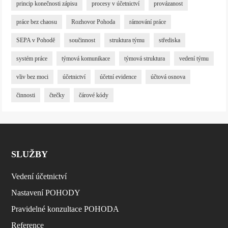
princip konečnosti zápisu
procesy v účetnictví
provázanost
práce bez chaosu
Rozhovor Pohoda
rámování práce
SEPA v Pohodě
součinnost
struktura týmu
střediska
systém práce
týmová komunikace
týmová struktura
vedení týmu
vliv bez moci
účetnictví
účetní evidence
účtová osnova
činnosti
čtečky
čárové kódy
SLUŽBY
Vedení účetnictví
Nastavení POHODY
Pravidelné konzultace POHODA
Reference