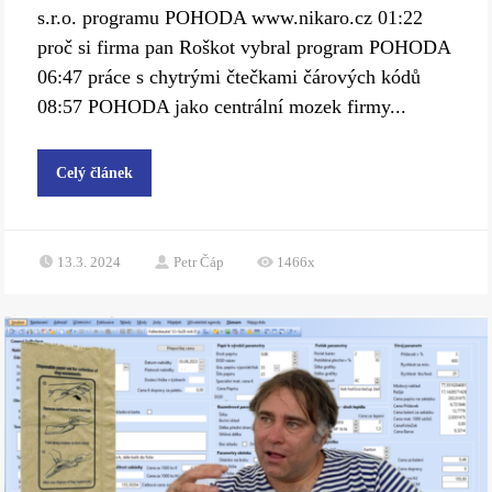
s.r.o. programu POHODA www.nikaro.cz 01:22
proč si firma pan Roškot vybral program POHODA
06:47 práce s chytrými čtečkami čárových kódů
08:57 POHODA jako centrální mozek firmy...
Celý článek
13.3. 2024
Petr Čáp
1466x