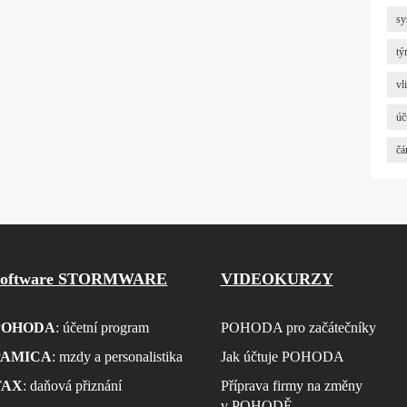
sy
tý
vl
úč
čá
Software STORMWARE
VIDEOKURZY
POHODA
: účetní program
POHODA pro začátečníky
PAMICA
: mzdy a personalistika
Jak účtuje POHODA
TAX
: daňová přiznání
Příprava firmy na změny
v POHODĚ