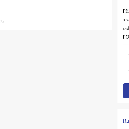
Př
a 
97x
rad
P
Ru