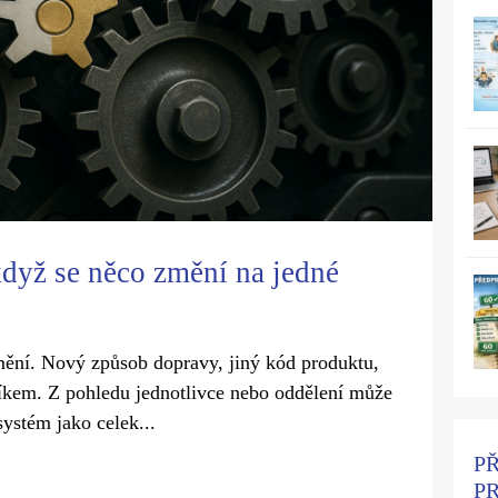
když se něco změní na jedné
mění. Nový způsob dopravy, jiný kód produktu,
íkem. Z pohledu jednotlivce nebo oddělení může
systém jako celek...
P
P