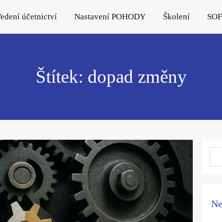
edení účetnictví
Nastavení POHODY
Školení
SO
Štítek: dopad změny
Ne