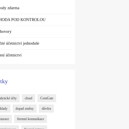
ody zdarma
HODA POD KONTROLOU
hovory
žité účetnictví jednoduše
ení účetnictví
ítky
alytické účty
cloud
ComGate
klady
dopad změny
důvěra
kturace
firemní komunikace