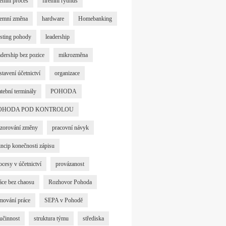
remní proces
firemní rytmus
remní změna
hardware
Homebanking
sting pohody
leadership
adership bez pozice
mikrozměna
stavení účetnictví
organizace
atební terminály
POHODA
OHODA POD KONTROLOU
zorování změny
pracovní návyk
incip konečnosti zápisu
ocesy v účetnictví
provázanost
áce bez chaosu
Rozhovor Pohoda
mování práce
SEPA v Pohodě
učinnost
struktura týmu
střediska