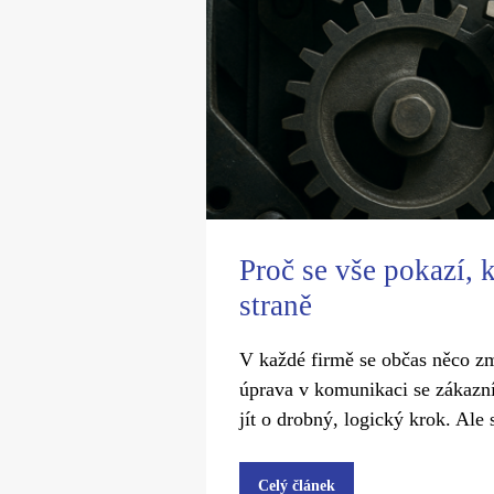
Proč se vše pokazí, 
straně
V každé firmě se občas něco z
úprava v komunikaci se zákazn
jít o drobný, logický krok. Ale 
Celý článek