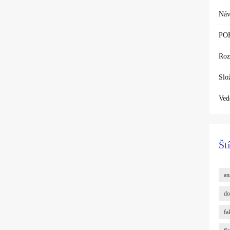
Náv
PO
Roz
Slo
Ved
Št
an
do
fa