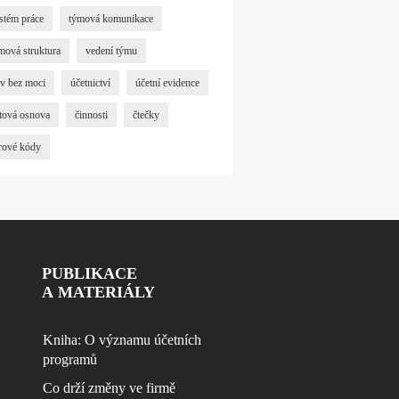
stém práce
týmová komunikace
mová struktura
vedení týmu
iv bez moci
účetnictví
účetní evidence
tová osnova
činnosti
čtečky
rové kódy
PUBLIKACE
A MATERIÁLY
Kniha: O významu účetních
programů
Co drží změny ve firmě