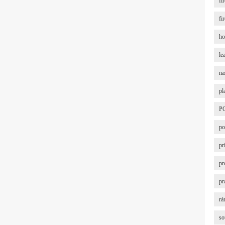
fi
fi
ho
le
na
pl
P
po
pr
pr
pr
rá
so