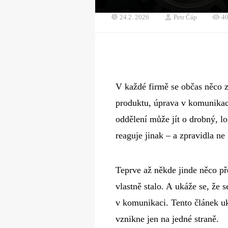
24.2. 2026
Petr Čáp
4
V každé firmě se občas něco 
produktu, úprava v komunikac
oddělení může jít o drobný, lo
reaguje jinak – a zpravidla ne
Teprve až někde jinde něco pře
vlastně stalo. A ukáže se, že 
v komunikaci. Tento článek uk
vznikne jen na jedné straně.