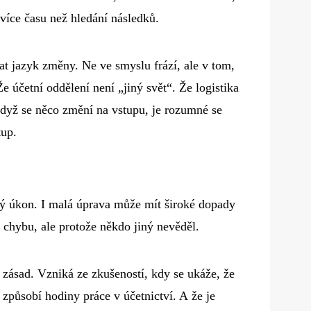
 více času než hledání následků.
at jazyk změny. Ne ve smyslu frází, ale v tom,
Že účetní oddělení není „jiný svět“. Že logistika
když se něco změní na vstupu, je rozumné se
tup.
 úkon. I malá úprava může mít široké dopady
 chybu, ale protože někdo jiný nevěděl.
 zásad. Vzniká ze zkušeností, kdy se ukáže, že
působí hodiny práce v účetnictví. A že je