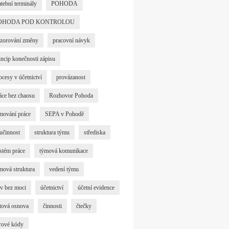
atební terminály
POHODA
OHODA POD KONTROLOU
zorování změny
pracovní návyk
incip konečnosti zápisu
ocesy v účetnictví
provázanost
áce bez chaosu
Rozhovor Pohoda
mování práce
SEPA v Pohodě
učinnost
struktura týmu
střediska
stém práce
týmová komunikace
mová struktura
vedení týmu
iv bez moci
účetnictví
účetní evidence
tová osnova
činnosti
čtečky
rové kódy