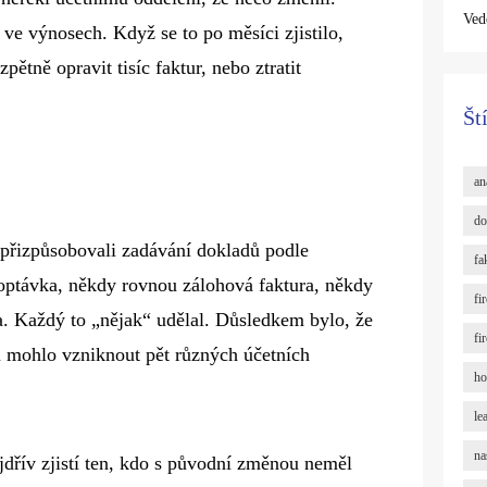
Ved
ve výnosech. Když se to po měsíci zjistilo,
ětně opravit tisíc faktur, nebo ztratit
Št
an
do
 přizpůsobovali zadávání dokladů podle
fa
ptávka, někdy rovnou zálohová faktura, někdy
fi
a. Každý to „nějak“ udělal. Důsledkem bylo, že
fi
 mohlo vzniknout pět různých účetních
ho
le
na
jdřív zjistí ten, kdo s původní změnou neměl