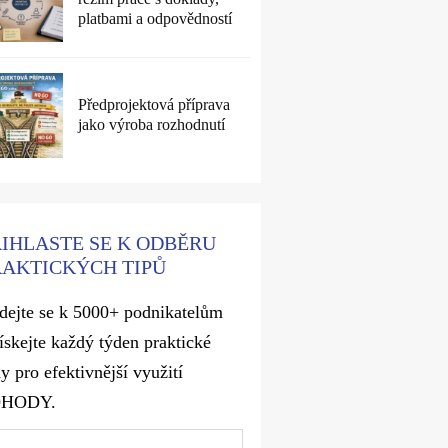
platbami a odpovědností
Předprojektová příprava
jako výroba rozhodnutí
ŘIHLASTE SE K ODBĚRU
RAKTICKÝCH TIPŮ
idejte se k 5000+ podnikatelům
získejte každý týden praktické
y pro efektivnější využití
OHODY.