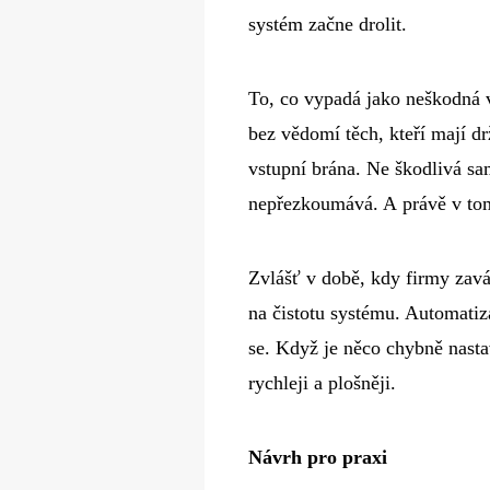
systém začne drolit.
To, co vypadá jako neškodná 
bez vědomí těch, kteří mají d
vstupní brána. Ne škodlivá sa
nepřezkoumává. A právě v tom j
Zvlášť v době, kdy firmy zavád
na čistotu systému. Automatiz
se. Když je něco chybně nastav
rychleji a plošněji.
Návrh pro praxi