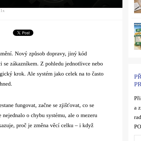
01x
změní. Nový způsob dopravy, jiný kód
i se zákazníkem. Z pohledu jednotlivce nebo
gický krok. Ale systém jako celek na to často
P
P
 hned.
Př
stane fungovat, začne se zjišťovat, co se
a 
se nejednalo o chybu systému, ale o mezeru
rad
azuje, proč je změna věcí celku – i když
P