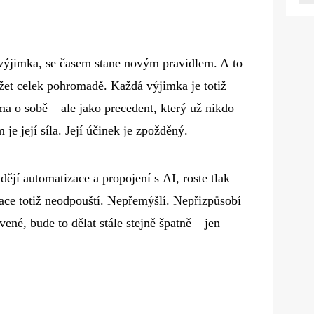
výjimka, se časem stane novým pravidlem. A to
ržet celek pohromadě. Každá výjimka je totiž
ma o sobě – ale jako precedent, který už nikdo
e její síla. Její účinek je zpožděný.
ějí automatizace a propojení s AI, roste tlak
ace totiž neodpouští. Nepřemýšlí. Nepřizpůsobí
ené, bude to dělat stále stejně špatně – jen