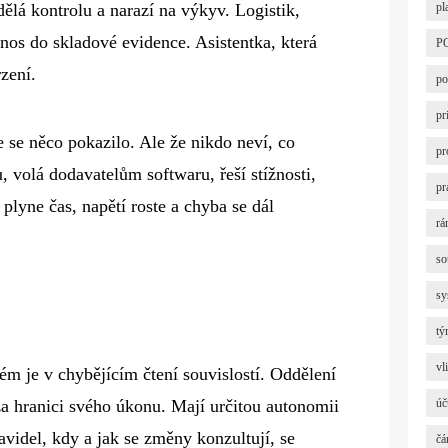
dělá kontrolu a narazí na výkyv. Logistik,
pl
nos do skladové evidence. Asistentka, která
P
zení.
po
pr
e se něco pokazilo. Ale že nikdo neví, co
pr
 volá dodavatelům softwaru, řeší stížnosti,
pr
plyne čas, napětí roste a chyba se dál
rá
so
sy
tý
vl
m je v chybějícím čtení souvislostí. Oddělení
 za hranici svého úkonu. Mají určitou autonomii
úč
ravidel, kdy a jak se změny konzultují, se
čá