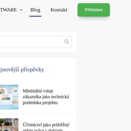
FTWARE
Blog
Kontakt
Přihlášení
jnovější příspěvky
Minimální vstup
zákazníka jako technická
podmínka projektu
Účetnictví jako průběžný
režim práce s doklady,