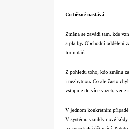
Co běžně nastává
Změna se zavádí tam, kde vzni
a platby. Obchodní oddělení 
formulář.
Z pohledu toho, kdo změnu za
i nezbytnou. Co ale často chy
vstupuje do více vazeb, vede 
V jednom konkrétním případě 
V systému vznikly nové kódy –
na specifické účtování. Nikdo