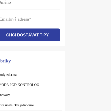
CHCI DOSTÁVAT TIPY
briky
ody zdarma
HODA POD KONTROLOU
hovory
žité účetnictví jednoduše