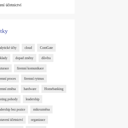
ení účetnictví
ítky
alytické účty
cloud
ComGate
klady
dopad změny
důvěra
kturace
firemní komunikace
remní proces
firemní rytmus
remní změna
hardware
Homebanking
sting pohody
leadership
adership bez pozice
mikrozměna
stavení účetnictví
organizace