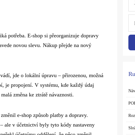
ká potřeba. E-shop si přeorganizuje dopravy
zavede novou slevu. Nákup přejde na nový
Ru
vádí, jde o lokální úpravu – přirozenou, možná
bí, je propojení. V systému, kde každý údaj
Náv
i malá změna ke ztrátě návaznosti.
PO
změnil e-shop způsob platby a dopravy.
Roz
 ale v účetnictví byly tyto kódy nastaveny
Slo
 neřekl účetnímu oddělení, že něco změnil.