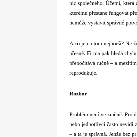
nic společného. Účetní, která 
kterému přestane fungovat pře
nemůže vystavit správné potvr
A co je na tom nejhorší? Ne ž
přesně. Firma pak hledá chybu,
přepočítává ručně – a mezitím 
reprodukuje.
Rozbor
Problém není ve změně. Problé
nebo jednotlivci často nevidí
– a ta je správná. Jenže bez p