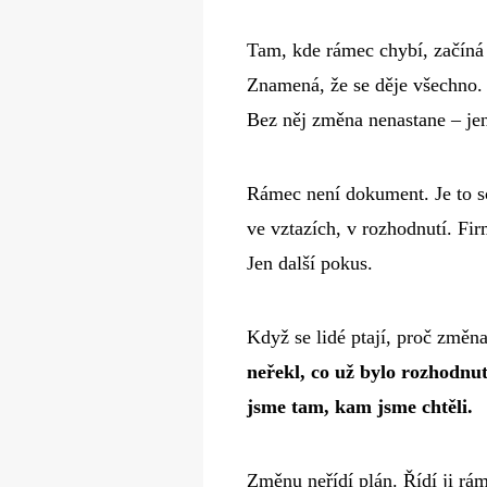
Tam, kde rámec chybí, začíná 
Znamená, že se děje všechno. 
Bez něj změna nenastane – jen
Rámec není dokument. Je to s
ve vztazích, v rozhodnutí. Fir
Jen další pokus.
Když se lidé ptají, proč změn
neřekl, co už bylo rozhodnu
jsme tam, kam jsme chtěli.
Změnu neřídí plán. Řídí ji rá