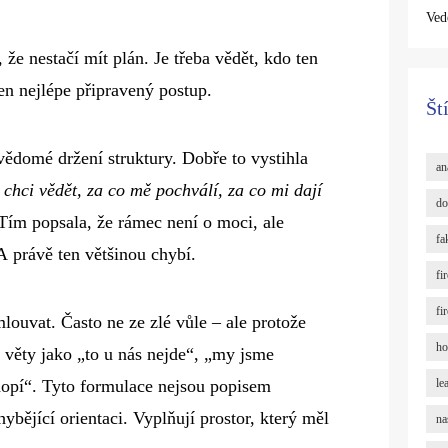
Ved
 že nestačí mít plán. Je třeba vědět, kdo ten
ten nejlépe připravený postup.
Št
vědomé držení struktury. Dobře to vystihla
an
 chci vědět, za co mě pochválí, za co mi dají
do
 Tím popsala, že rámec není o moci, ale
fa
A právě ten většinou chybí.
fi
fi
louvat. Často ne ze zlé vůle – ale protože
ho
e věty jako „to u nás nejde“, „my jsme
hopí“. Tyto formulace nejsou popisem
le
hybějící orientaci. Vyplňují prostor, který měl
na