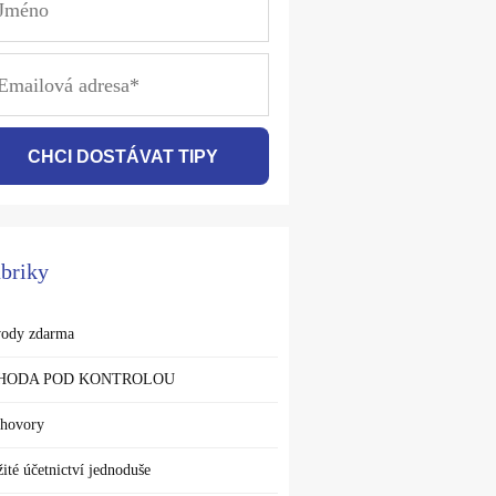
CHCI DOSTÁVAT TIPY
briky
ody zdarma
HODA POD KONTROLOU
hovory
žité účetnictví jednoduše