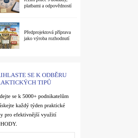
platbami a odpovědností
Předprojektová příprava
jako výroba rozhodnutí
ŘIHLASTE SE K ODBĚRU
RAKTICKÝCH TIPŮ
idejte se k 5000+ podnikatelům
získejte každý týden praktické
y pro efektivnější využití
OHODY.