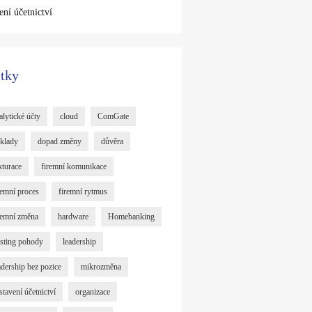
ení účetnictví
ítky
alytické účty
cloud
ComGate
klady
dopad změny
důvěra
kturace
firemní komunikace
remní proces
firemní rytmus
remní změna
hardware
Homebanking
sting pohody
leadership
adership bez pozice
mikrozměna
stavení účetnictví
organizace