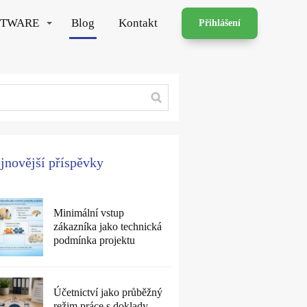
FTWARE
Blog
Kontakt
Přihlášení
jnovější příspěvky
Minimální vstup
zákazníka jako technická
podmínka projektu
Účetnictví jako průběžný
režim práce s doklady,