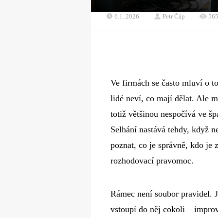
6.1. 2026
Petr Čáp
56
Ve firmách se často mluví o to
lidé neví, co mají dělat. Ale
totiž většinou nespočívá ve š
Selhání nastává tehdy, když n
poznat, co je správně, kdo je
rozhodovací pravomoc.
Rámec není soubor pravidel. J
vstoupí do něj cokoli – impro