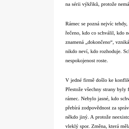
na sérii výkřiků, protože nem
Rámec se pozná nejvíc tehdy, 
řečeno, kdo co schválil, kdo 
znamená „dokončeno“, vzniká t
nikdo neví, kdo rozhoduje. Sch
nespokojenost roste.
V jedné firmě došlo ke konfli
Přestože všechny strany byly 
rámec. Nebylo jasné, kdo schv
přebírá zodpovědnost za správn
někdo jiný. A protože neexisto
vleklý spor. Změna, která měla