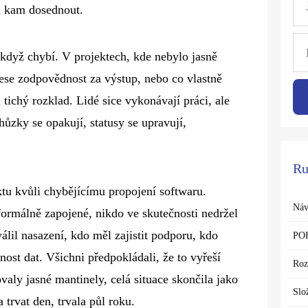
á kam dosednout.
když chybí. V projektech, kde nebylo jasně
nese zodpovědnost za výstup, nebo co vlastně
ichý rozklad. Lidé sice vykonávají práci, ale
ůzky se opakují, statusy se upravují,
Ru
ktu kvůli chybějícímu propojení softwaru.
Náv
formálně zapojené, nikdo ve skutečnosti nedržel
álil nasazení, kdo měl zajistit podporu, kdo
PO
ost dat. Všichni předpokládali, že to vyřeší
Roz
valy jasné mantinely, celá situace skončila jako
Slo
 trvat den, trvala půl roku.