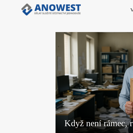
V
Když není rámec, 