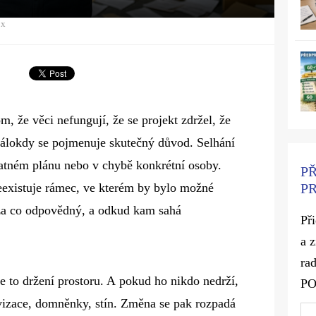
5x
m, že věci nefungují, že se projekt zdržel, že
 málokdy se pojmenuje skutečný důvod. Selhání
patném plánu nebo v chybě konkrétní osoby.
P
P
eexistuje rámec, ve kterém by bylo možné
 za co odpovědný, a odkud kam sahá
Př
a 
rad
e to držení prostoru. A pokud ho nikdo nedrží,
P
vizace, domněnky, stín. Změna se pak rozpadá