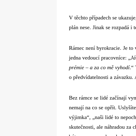
V těchto případech se ukazuje,
plán nese. Jinak se rozpadá i 
Rámec není byrokracie. Je to 
jedna vedoucí pracovníce: „
Já
prémie – a za co mě vyhodí
.“
o předvídatelnosti a závazku. 
Bez rámce se lidé začínají vym
nemají na co se opřít. Uslyšít
výjimka“, „naši lidé to nepoc
skutečnosti, ale náhradou za c