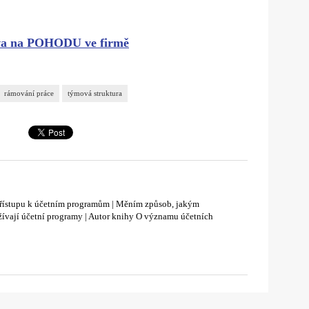
ava na POHODU ve firmě
rámování práce
týmová struktura
přístupu k účetním programům | Měním způsob, jakým
žívají účetní programy | Autor knihy O významu účetních