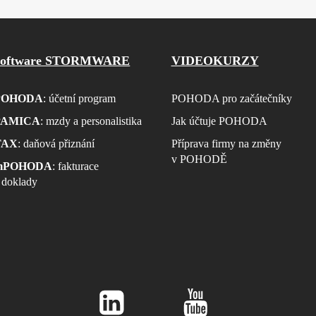
Software STORMWARE
VIDEOKURZY
POHODA
: účetní program
POHODA pro začátečníky
PAMICA
: mzdy a personalistika
Jak účtuje POHODA
TAX
: daňová přiznání
Příprava firmy na změny
v POHODĚ
mPOHODA
: fakturace
 doklady