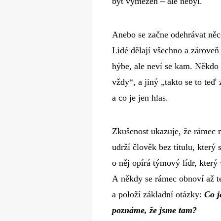
být vymezen – ale nebyl.
Anebo se začne odehrávat něc
Lidé dělají všechno a zároveň 
hýbe, ale neví se kam. Někdo ř
vždy“, a jiný „takto se to teď 
a co je jen hlas.
Zkušenost ukazuje, že rámec n
udrží člověk bez titulu, který 
o něj opírá týmový lídr, který v
A někdy se rámec obnoví až t
a položí základní otázky:
Co j
poznáme, že jsme tam?