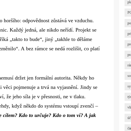
pl
P
o horšího: odpovědnost zůstává ve vzduchu.
po
nic. Každý jedná, ale nikdo neřídí. Projekt se
pr
íká „takto to bude“, jiný „takhle to děláme
pr
změnilo“. A bez rámce se nedá rozlišit, co platí
pr
rá
so
emusí držet jen formální autorita. Někdy ho
si věci pojmenuje a trvá na vyjasnění. Jindy se
sy
í, že jeho síla je v přesnosti, ne v tlaku.
tý
ehdy, když někdo do systému vstoupí zvenčí –
vl
e cílem? Kdo to určuje? Kdo o tom ví? A jak
úč
čá