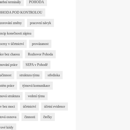
atební terminály
POHODA
OHODA POD KONTROLOU
zorování změny
pracovní návyk
incip konečnosti zápisu
ocesy v účetnictví
provázanost
áce bez chaosu
Rozhovor Pohoda
mování práce
SEPA v Pohodě
učinnost
struktura týmu
střediska
stém práce
týmová komunikace
mová struktura
vedení týmu
iv bez moci
účetnictví
účetní evidence
tová osnova
činnosti
čtečky
rové kódy