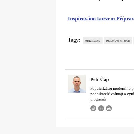
Inspirováno kurzem Přípr
Tagy:
organizace
práce bez chaosu
Petr Čáp
Popularizátor moderního 
podnikatelé vnímají a vyu
programů