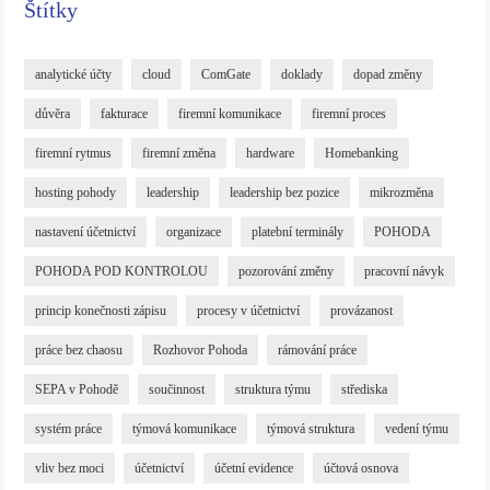
Štítky
analytické účty
cloud
ComGate
doklady
dopad změny
důvěra
fakturace
firemní komunikace
firemní proces
firemní rytmus
firemní změna
hardware
Homebanking
hosting pohody
leadership
leadership bez pozice
mikrozměna
nastavení účetnictví
organizace
platební terminály
POHODA
POHODA POD KONTROLOU
pozorování změny
pracovní návyk
princip konečnosti zápisu
procesy v účetnictví
provázanost
práce bez chaosu
Rozhovor Pohoda
rámování práce
SEPA v Pohodě
součinnost
struktura týmu
střediska
systém práce
týmová komunikace
týmová struktura
vedení týmu
vliv bez moci
účetnictví
účetní evidence
účtová osnova