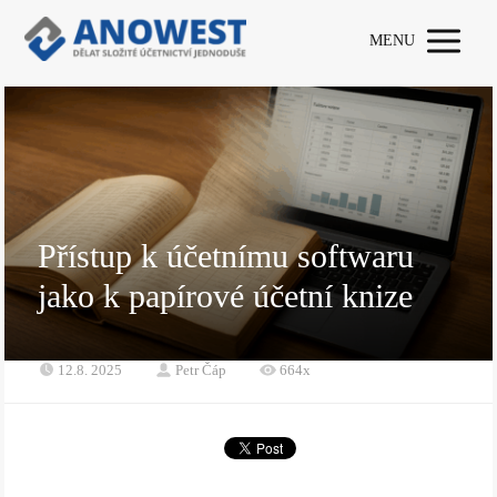
MENU
Přístup k účetnímu softwaru
jako k papírové účetní knize
12.8. 2025
Petr Čáp
664x