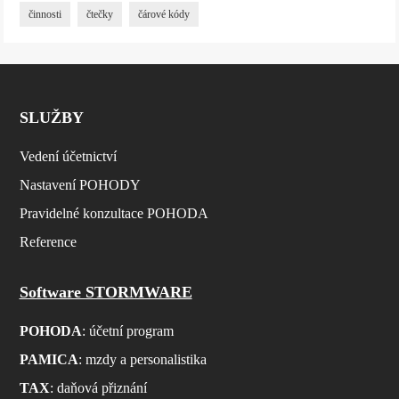
činnosti
čtečky
čárové kódy
SLUŽBY
Vedení účetnictví
Nastavení POHODY
Pravidelné konzultace POHODA
Reference
Software STORMWARE
POHODA
: účetní program
PAMICA
: mzdy a personalistika
TAX
: daňová přiznání