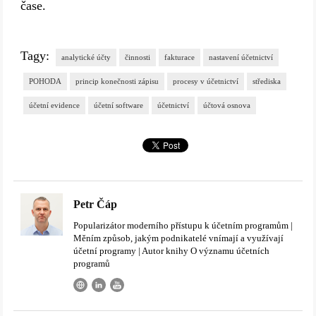
čase.
Tagy:
analytické účty
činnosti
fakturace
nastavení účetnictví
POHODA
princip konečnosti zápisu
procesy v účetnictví
střediska
účetní evidence
účetní software
účetnictví
účtová osnova
Petr Čáp
Popularizátor moderního přístupu k účetním programům |
Měním způsob, jakým podnikatelé vnímají a využívají
účetní programy | Autor knihy O významu účetních
programů