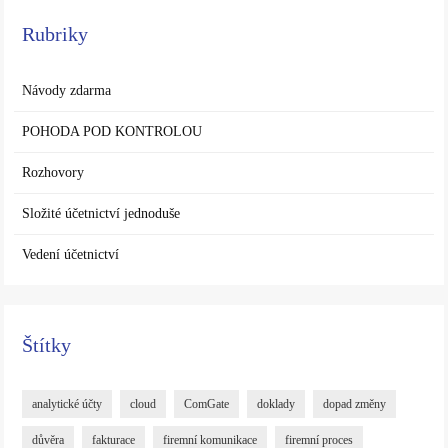
Rubriky
Návody zdarma
POHODA POD KONTROLOU
Rozhovory
Složité účetnictví jednoduše
Vedení účetnictví
Štítky
analytické účty
cloud
ComGate
doklady
dopad změny
důvěra
fakturace
firemní komunikace
firemní proces