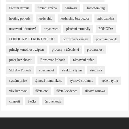
firemní rytmus
firemní změna
hardware
Homebanking
hosting pohody
leadership
leadership bez pozice
mikrozměna
nastavení účetnictví
organizace
platební terminály
POHODA
POHODA POD KONTROLOU
pozorování změny
pracovní návyk
princip konečnosti zápisu
procesy v účetnictví
provázanost
práce bez chaosu
Rozhovor Pohoda
rámování práce
SEPA v Pohodě
součinnost
struktura týmu
střediska
systém práce
týmová komunikace
týmová struktura
vedení týmu
vliv bez moci
účetnictví
účetní evidence
účtová osnova
činnosti
čtečky
čárové kódy