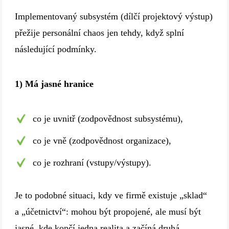
Implementovaný subsystém (dílčí projektový výstup)
přežije personální chaos jen tehdy, když splní
následující podmínky.
1) Má jasné hranice
co je uvnitř (zodpovědnost subsystému),
co je vně (zodpovědnost organizace),
co je rozhraní (vstupy/výstupy).
Je to podobné situaci, kdy ve firmě existuje „sklad“
a „účetnictví“: mohou být propojené, ale musí být
jasné, kde končí jedna realita a začíná druhá.