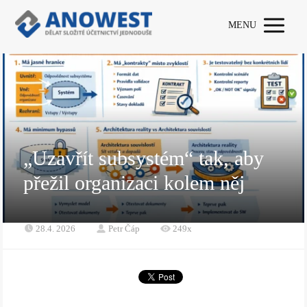
MENU
„Uzavřít subsystém“ tak, aby
přežil organizaci kolem něj
28.4. 2026
Petr Čáp
249x