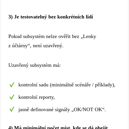
3) Je testovatelný bez konkrétních lidí
Pokud subsystém nelze ověřit bez „Lenky
z účtárny“, není uzavřený.
Uzavřený subsystém má:
kontrolní sadu (minimálně scénáře / příklady),
kontrolní reporty,
jasně definované signály „OK/NOT OK“.
4) Má minimální počet míst, kde se dá obejít