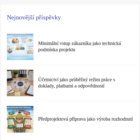
Nejnovější příspěvky
Minimální vstup zákazníka jako technická
podmínka projektu
Účetnictví jako průběžný režim práce s
doklady, platbami a odpovědností
Předprojektová příprava jako výroba rozhodnutí